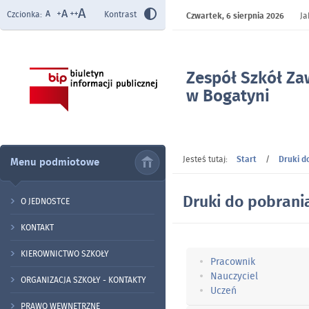
Czcionka:
Kontrast
Czwartek,
6 sierpnia 2026
Ja
Zespół Szkół Z
w Bogatyni
- Druki do pobr
Jesteś tutaj:
Start
/
Druki d
Menu podmiotowe
Druki do pobrani
O JEDNOSTCE
KONTAKT
KIEROWNICTWO SZKOŁY
Pracownik
Nauczyciel
ORGANIZACJA SZKOŁY - KONTAKTY
Uczeń
PRAWO WEWNĘTRZNE