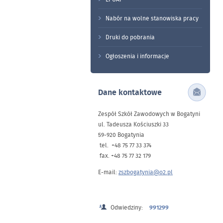
Nabór na wolne stanowiska pracy
Druki do pobrania
Ogłoszenia i informacje
Dane kontaktowe
Zespół Szkół Zawodowych w Bogatyni
ul. Tadeusza Kościuszki 33
59-920 Bogatynia
tel. +48 75 77 33 374
fax. +48 75 77 32 179
E-mail:
zszbogatynia@o2.pl
Odwiedziny:
991299