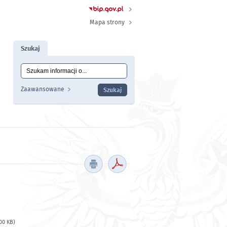
Mapa strony
Szukaj
Tutaj wpisz szukaną frazę:
Wyszukiwanie
Zaawansowane
.00 KB)