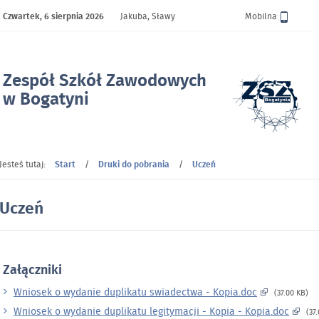
Czwartek,
6 sierpnia 2026
Jakuba, Sławy
Wersja
Mobilna
Zespół Szkół Zawodowych
w Bogatyni
- Uczeń
Jesteś tutaj:
Start
/
Druki do pobrania
/
Uczeń
Uczeń
Załączniki
Wniosek o wydanie duplikatu swiadectwa - Kopia.doc
(37.00 KB)
Wniosek o wydanie duplikatu legitymacji - Kopia - Kopia.doc
(37