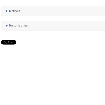
Rozwiń
Metryka
Rozwiń
Historia zmian