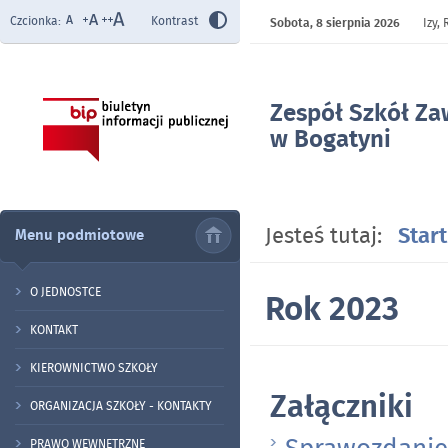
Czcionka:
Kontrast
Sobota,
8 sierpnia 2026
Izy,
Zespół Szkół Z
w Bogatyni
- Rok 2023
Jesteś tutaj:
Start
Menu podmiotowe
O JEDNOSTCE
Rok 2023
KONTAKT
KIEROWNICTWO SZKOŁY
Załączniki
ORGANIZACJA SZKOŁY - KONTAKTY
PRAWO WEWNĘTRZNE