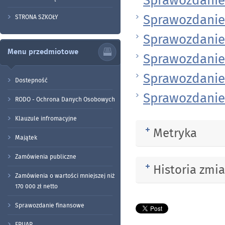
Sprawozdanie
Sprawozdanie
STRONA SZKOŁY
Sprawozdanie
Menu przedmiotowe
Sprawozdanie
Sprawozdanie
Dostepność
Sprawozdanie
RODO - Ochrona Danych Osobowych
Klauzule infromacyjne
Metryka
Rozwiń
Majątek
Zamówienia publiczne
Historia zmi
Rozwiń
Zamówienia o wartości mniejszej niż
170 000 zł netto
Sprawozdanie finansowe
EPUAP