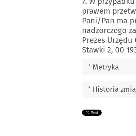
7. W przypadku
prawem przetw
Pani/Pan ma pr
nadzorczego z
Prezes Urzędu
Stawki 2, 00 19
Metryka
Rozwiń
Historia zmi
Rozwiń