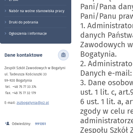
Pani/Pana dany
Nabór na wolne stanowiska pracy
Pani/Panu praw
Druki do pobrania
1. Administrat
danych Państwa
Ogłoszenia i informacje
Zawodowych w B
Bogatynia.
Dane kontaktowe
2. Administrat
Zespół Szkół Zawodowych w Bogatyni
Danych e-mail:
ul. Tadeusza Kościuszki 33
3. Dane osobow
59-920 Bogatynia
tel. +48 75 77 33 374
ust. 1 lit. c, ar
fax. +48 75 77 32 179
6 ust. 1 lit. a, 
E-mail:
zszbogatynia@o2.pl
zgody w celu r
administratorze
Odwiedziny:
991351
Zespołu Szkół