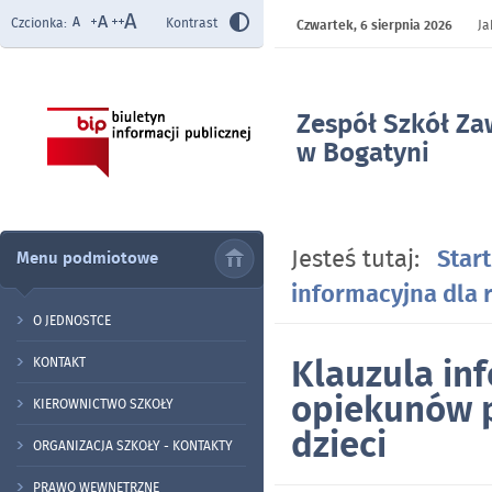
Czcionka:
Kontrast
Czwartek,
6 sierpnia 2026
Ja
Zespół Szkół Z
w Bogatyni
- Klauzula infor
opiekunów praw
dzieci
Jesteś tutaj:
Start
Menu podmiotowe
informacyjna dla 
O JEDNOSTCE
Klauzula in
KONTAKT
opiekunów p
KIEROWNICTWO SZKOŁY
dzieci
ORGANIZACJA SZKOŁY - KONTAKTY
PRAWO WEWNĘTRZNE