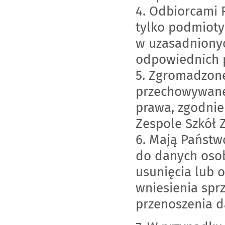
4. Odbiorcami
tylko podmiot
w uzasadnionyc
odpowiednich 
5. Zgromadzon
przechowywane
prawa, zgodnie
Zespole Szkół
6. Mają Państw
do danych osob
usunięcia lub 
wniesienia spr
przenoszenia 