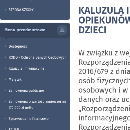
KALUZULA 
STRONA SZKOŁY
OPIEKUNÓW
DZIECI
Menu przedmiotowe
Dostepność
W związku z we
RODO - Ochrona Danych Osobowych
Rozporządzenia
Klauzule infromacyjne
2016/679 z dni
osób fizycznyc
Majątek
osobowych i w
Zamówienia publiczne
danych oraz uc
Zamówienia o wartości mniejszej niż
„Rozporządzeni
170 000 zł netto
informacyjnego
Sprawozdanie finansowe
Rozporządzenia
EPUAP