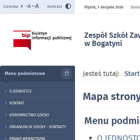
Czcionka:
Kontrast
Piątek,
7 sierpnia 2026
Donat
Zespół Szkół Z
w Bogatyni
- Mapa strony
Jesteś tutaj:
Start
Menu podmiotowe
O JEDNOSTCE
Mapa stron
KONTAKT
KIEROWNICTWO SZKOŁY
Menu podmi
ORGANIZACJA SZKOŁY - KONTAKTY
O JEDNOST
PRAWO WEWNĘTRZNE