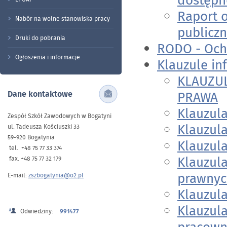
dostępn
Raport 
Nabór na wolne stanowiska pracy
publicz
Druki do pobrania
RODO - Och
Ogłoszenia i informacje
Klauzule in
KLAUZU
Dane kontaktowe
PRAWA
Klauzul
Zespół Szkół Zawodowych w Bogatyni
Klauzul
ul. Tadeusza Kościuszki 33
59-920 Bogatynia
Klauzul
tel. +48 75 77 33 374
Klauzul
fax. +48 75 77 32 179
prawnych
E-mail:
zszbogatynia@o2.pl
Klauzul
Klauzula
Odwiedziny:
991477