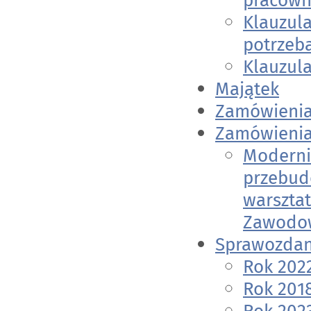
pracown
Klauzula
potrzeb
Klauzul
Majątek
Zamówienia
Zamówienia 
Moderniz
przebud
warszta
Zawodow
Sprawozdan
Rok 202
Rok 201