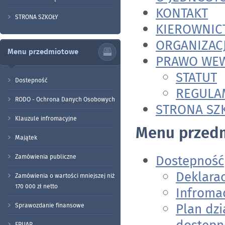
KONTAKT
STRONA SZKOŁY
KIEROWNIC
ORGANIZACJ
Menu przedmiotowe
PRAWO WE
STATUT
Dostepność
REGULA
RODO - Ochrona Danych Osobowych
STRONA SZ
Klauzule infromacyjne
Menu przed
Majątek
Dostepność
Zamówienia publiczne
Deklara
Zamówienia o wartości mniejszej niż
170 000 zł netto
Infroma
Plan dzi
Sprawozdanie finansowe
EPUAP