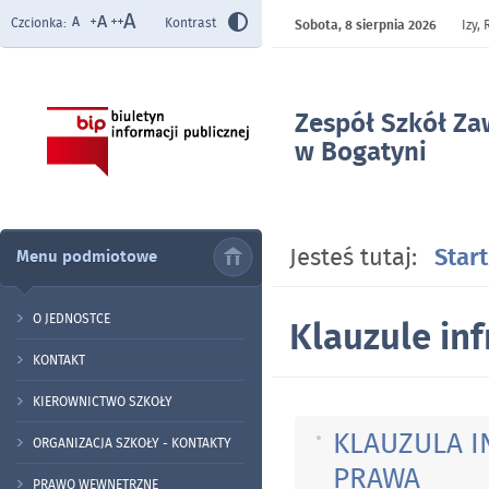
Czcionka:
Kontrast
Sobota,
8 sierpnia 2026
Izy,
Zespół Szkół Z
w Bogatyni
- Klauzule infr
Jesteś tutaj:
Start
Menu podmiotowe
O JEDNOSTCE
Klauzule in
KONTAKT
KIEROWNICTWO SZKOŁY
KLAUZULA 
ORGANIZACJA SZKOŁY - KONTAKTY
PRAWA
PRAWO WEWNĘTRZNE