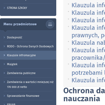
Klauzula in
STRONA SZKOŁY
Klauzula in
Klauzula in
Menu przedmiotowe
Klauzula in
prawnych, p
Dostepność
Klauzula na
RODO - Ochrona Danych Osobowych
Klauzula in
Klauzule infromacyjne
pracownika/
Klauzula in
Majątek
potrzebami 
Zamówienia publiczne
Klauzula in
Zamówienia o wartości mniejszej niż
170 000 zł netto
Ochrona da
nauczania
Sprawozdanie finansowe
EPUAP