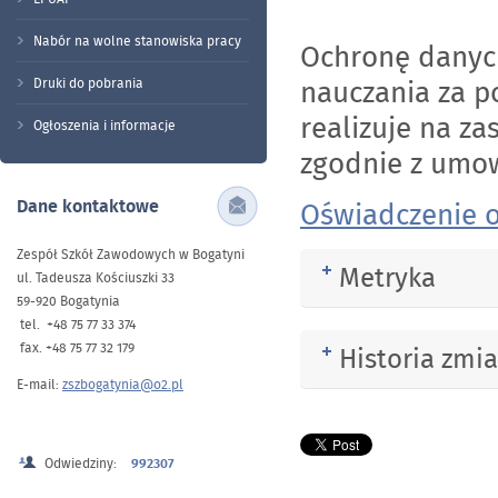
Nabór na wolne stanowiska pracy
Ochronę danych
nauczania za p
Druki do pobrania
realizuje na za
Ogłoszenia i informacje
zgodnie z umo
Dane kontaktowe
Oświadczenie o
Zespół Szkół Zawodowych w Bogatyni
Metryka
Rozwiń
ul. Tadeusza Kościuszki 33
59-920 Bogatynia
tel. +48 75 77 33 374
fax. +48 75 77 32 179
Historia zmi
Rozwiń
E-mail:
zszbogatynia@o2.pl
Odwiedziny:
992307