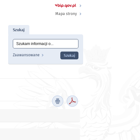
Mapa strony
Szukaj
Tutaj wpisz szukaną frazę:
Wyszukiwanie
Zaawansowane