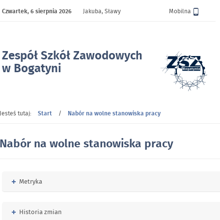
Czwartek,
6 sierpnia 2026
Jakuba, Sławy
Wersja
Mobilna
Zespół Szkół Zawodowych
w Bogatyni
- Nabór na wolne stanowiska pracy
Jesteś tutaj:
Start
/
Nabór na wolne stanowiska pracy
Nabór na wolne stanowiska pracy
Rozwiń
Metryka
Rozwiń
Historia zmian