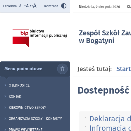
Czcionka:
Kontrast
Niedziela,
9 sierpnia 2026
Kl
Zespół Szkół Z
w Bogatyni
- Dostepność
Jesteś tutaj:
Start
Menu podmiotowe
O JEDNOSTCE
Dostepność
KONTAKT
KIEROWNICTWO SZKOŁY
Deklaracja 
ORGANIZACJA SZKOŁY - KONTAKTY
Infromacja 
PRAWO WEWNĘTRZNE