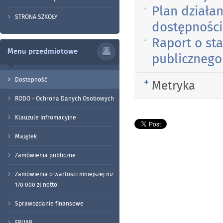
Plan działa
STRONA SZKOŁY
dostępności
Raport o st
Menu przedmiotowe
publicznego
Dostepność
Metryka
Rozwiń
RODO - Ochrona Danych Osobowych
Klauzule infromacyjne
Majątek
Zamówienia publiczne
Zamówienia o wartości mniejszej niż
170 000 zł netto
Sprawozdanie finansowe
EPUAP