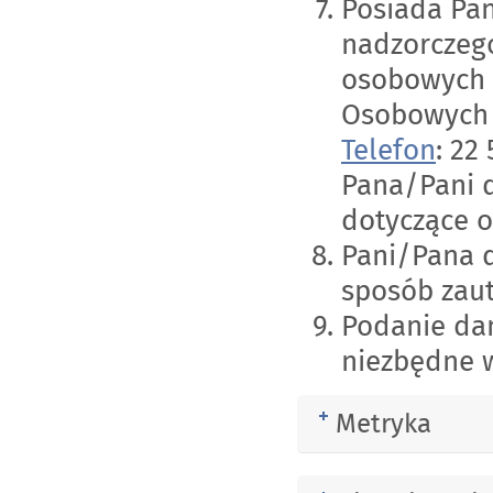
Posiada Pan
nadzorczeg
osobowych 
Osobowych
Telefon
: 22
Pana/Pani 
dotyczące 
Pani/Pana 
sposób zau
Podanie da
niezbędne w
Metryka
Rozwiń