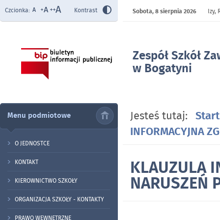
Czcionka:
Kontrast
Sobota,
8 sierpnia 2026
Izy,
Zespół Szkół Z
w Bogatyni
- KLAUZULA IN
ZGŁOSZENIE NA
Jesteś tutaj:
Start
Menu podmiotowe
INFORMACYJNA Z
O JEDNOSTCE
KLAUZULA I
KONTAKT
NARUSZEŃ 
KIEROWNICTWO SZKOŁY
ORGANIZACJA SZKOŁY - KONTAKTY
PRAWO WEWNĘTRZNE