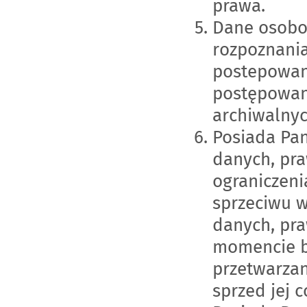
prawa.
Dane osobo
rozpoznania
postepowan
postępowan
archiwalnyc
Posiada Pan
danych, pra
ograniczeni
sprzeciwu w
danych, pr
momencie b
przetwarza
sprzed jej c