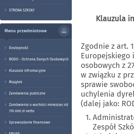
STRONA SZKOŁY
Klauzula i
Menu przedmiotowe
Zgodnie z art. 
Dostepność
Europejskiego 
RODO - Ochrona Danych Osobowych
osobowych z 27
Klauzule infromacyjne
w związku z pr
sprawie swobo
Majątek
uchylenia dyrek
Zamówienia publiczne
(dalej jako: RO
Zamówienia o wartości mniejszej niż
170 000 zł netto
Administra
Sprawozdanie finansowe
Zespół Szk
EPUAP