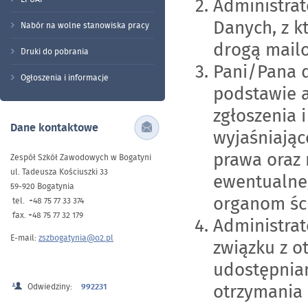
Administrat
Danych, z k
Nabór na wolne stanowiska pracy
drogą mailo
Druki do pobrania
Pani/Pana 
Ogłoszenia i informacje
podstawie ar
zgłoszenia 
Dane kontaktowe
wyjaśniają
prawa oraz n
Zespół Szkół Zawodowych w Bogatyni
ul. Tadeusza Kościuszki 33
ewentualne
59-920 Bogatynia
organom ści
tel. +48 75 77 33 374
fax. +48 75 77 32 179
Administra
E-mail:
zszbogatynia@o2.pl
związku z 
udostępnia
otrzymania
Odwiedziny:
992231