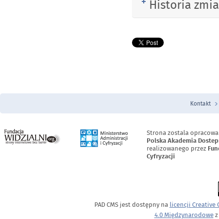
Historia zmi
Rozwiń
Kontakt
Menu Stopka
Strona zostala opracowa
Polska Akademia Dostep
realizowanego przez
Fun
Cyfryzacji
PAD CMS jest dostępny na
licencji
Creative
4.0 Międzynarodowe
z