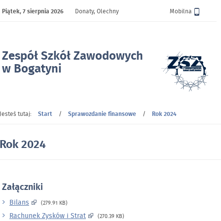
Piątek,
7 sierpnia 2026
Donaty, Olechny
Wersja
Mobilna
Zespół Szkół Zawodowych
w Bogatyni
- Rok 2024
Jesteś tutaj:
Start
/
Sprawozdanie finansowe
/
Rok 2024
Rok 2024
Załączniki
Bilans
(279.91 KB)
Rachunek Zysków i Strat
(270.39 KB)