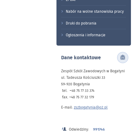
Nabór na wolne stanowiska pracy
Druki do pobrania
Ogłoszenia i informacje
Dane kontaktowe
Zespół Szkół Zawodowych w Bogatyni
ul. Tadeusza Kościuszki 33
59-920 Bogatynia
tel. +48 75 77 33 374
fax. +48 75 77 32 179
E-mail:
zszbogatynia@o2.pl
Odwiedziny:
991746