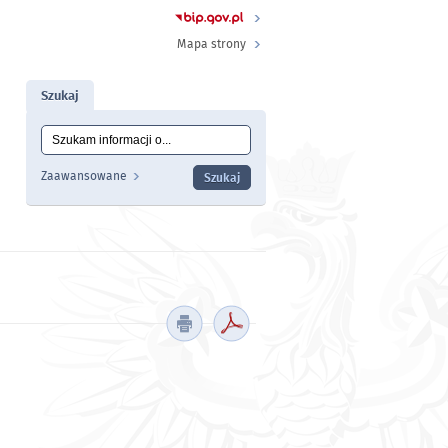
Mapa strony
Szukaj
Tutaj wpisz szukaną frazę:
Wyszukiwanie
Zaawansowane