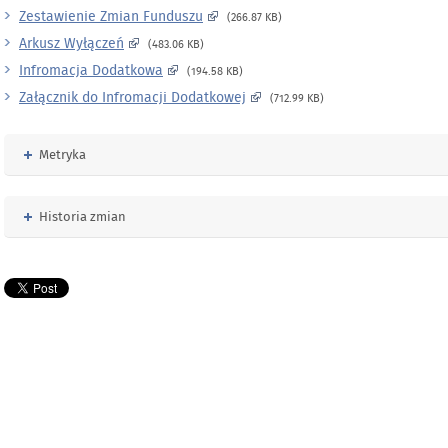
Zestawienie Zmian Funduszu
(266.87 KB)
Arkusz Wyłączeń
(483.06 KB)
Infromacja Dodatkowa
(194.58 KB)
Załącznik do Infromacji Dodatkowej
(712.99 KB)
Rozwiń
Metryka
Rozwiń
Historia zmian