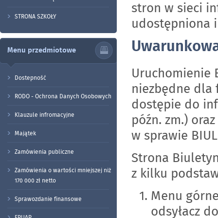
stron w sieci i
STRONA SZKOŁY
udostępniona i
Uwarunkowa
Menu przedmiotowe
Uruchomienie B
Dostepność
niezbędne dla 
RODO - Ochrona Danych Osobowych
dostępie do info
Klauzule infromacyjne
późn. zm.) oraz
w sprawie BIU
Majątek
Zamówienia publiczne
Strona Biulety
z kilku podst
Zamówienia o wartości mniejszej niż
170 000 zł netto
Menu górne
Sprawozdanie finansowe
odsyłacz d
EPUAP