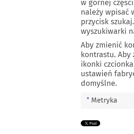
w górnej części
należy wpisać 
przycisk szukaj
wyszukiwarki n
Aby zmienić ko
kontrastu. Aby 
ikonki czcionk
ustawień fabry
domyślne.
Metryka
Rozwiń