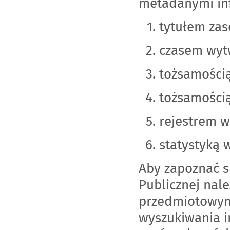
metadanymi info
tytułem zas
czasem wyt
tożsamością
tożsamością
rejestrem 
statystyką 
Aby zapoznać s
Publicznej nal
przedmiotowym
wyszukiwania i