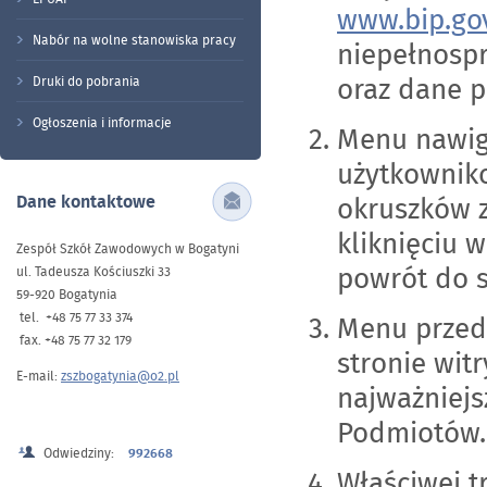
www.bip.gov
Nabór na wolne stanowiska pracy
niepełnospr
oraz dane 
Druki do pobrania
Ogłoszenia i informacje
Menu nawig
użytkowniko
Dane kontaktowe
okruszków zn
kliknięciu 
Zespół Szkół Zawodowych w Bogatyni
powrót do s
ul. Tadeusza Kościuszki 33
59-920 Bogatynia
tel. +48 75 77 33 374
Menu przed
fax. +48 75 77 32 179
stronie wit
E-mail:
zszbogatynia@o2.pl
najważniejs
Podmiotów.
Odwiedziny:
992668
Właściwej t