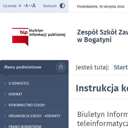
Czcionka:
Kontrast
Poniedziałek,
10 sierpnia 2026
Zespół Szkół Z
w Bogatyni
- Instrukcja kor
Jesteś tutaj:
Start
Menu podmiotowe
O JEDNOSTCE
Instrukcja k
KONTAKT
KIEROWNICTWO SZKOŁY
Biuletyn Inform
ORGANIZACJA SZKOŁY - KONTAKTY
teleinformatyc
PRAWO WEWNĘTRZNE