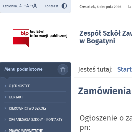
Czcionka:
Kontrast
Czwartek,
6 sierpnia 2026
Ja
Zespół Szkół Z
w Bogatyni
- Zamówienia pu
Jesteś tutaj:
Start
Menu podmiotowe
O JEDNOSTCE
Zamówienia
KONTAKT
KIEROWNICTWO SZKOŁY
Ogłoszenie o 
ORGANIZACJA SZKOŁY - KONTAKTY
pn:
PRAWO WEWNĘTRZNE