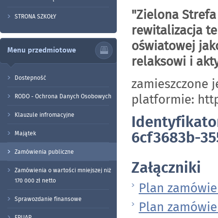
"Zielona Stref
STRONA SZKOŁY
rewitalizacja 
oświatowej jako
Menu przedmiotowe
relaksowi i akt
Dostepność
zamieszczone j
platformie:
htt
RODO - Ochrona Danych Osobowych
Klauzule infromacyjne
Identyfikat
6cf3683b-35
Majątek
Zamówienia publiczne
Załączniki
Zamówienia o wartości mniejszej niż
170 000 zł netto
Plan zamówień
Sprawozdanie finansowe
Plan zamówień
EPUAP