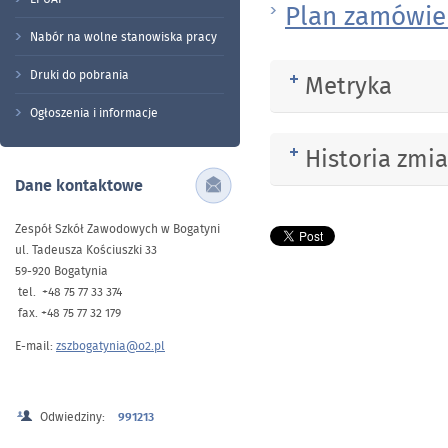
Plan zamówień
Nabór na wolne stanowiska pracy
Druki do pobrania
Metryka
Rozwiń
Ogłoszenia i informacje
Historia zmi
Rozwiń
Dane kontaktowe
Zespół Szkół Zawodowych w Bogatyni
ul. Tadeusza Kościuszki 33
59-920 Bogatynia
tel. +48 75 77 33 374
fax. +48 75 77 32 179
E-mail:
zszbogatynia@o2.pl
Odwiedziny:
991213